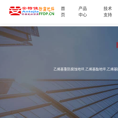
首
产品
技术
首
页
中心
支持
页
产
品
中
技
心
术
支
服
持
务
案
乙烯基重防腐蚀地坪,乙烯基酯地坪,乙烯基
新
例
闻
资
服
讯
务
区
域
联
电
系
话