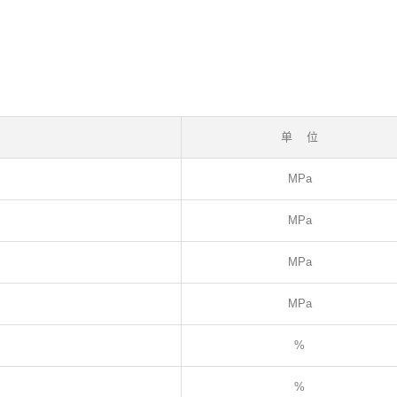
单 位
MPa
MPa
MPa
MPa
%
%