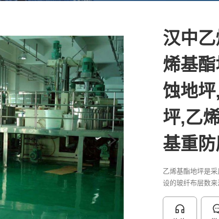
汉中乙
烯基酯
蚀地坪
坪,乙
基重防
乙烯基酯地坪是采
设的玻纤布层数来