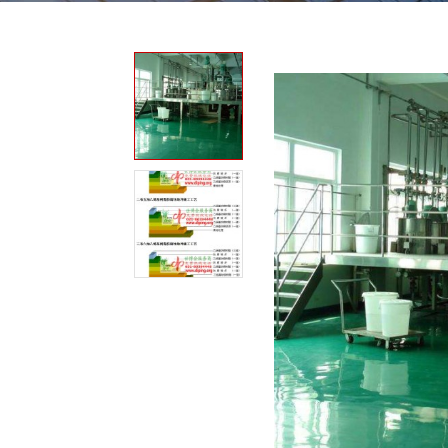
我
咨
们
询