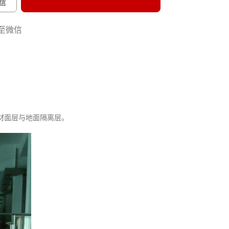
信
至微信
40096-50096
材面层与地面隔离层。