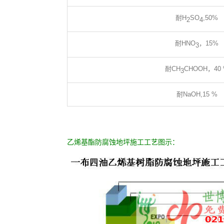
耐H
SO
,50%
2
4
耐HNO
，15%
3
耐CH
CHOOH，40
3
耐NaOH,15 %
乙烯基酯防腐蚀地坪施工工艺图示：