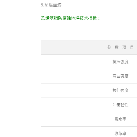
9.防腐面漆
乙烯基脂防腐蚀地坪技术指标 ：
参 数 项 目
抗压强度
弯曲强度
拉伸强度
冲击韧性
吸水率
收缩率