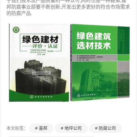
于我们技术及产品质量的一种认可,同时也是一种鞭策,喜
我
咨
们
询
邦防腐事业部要不断创新,开发出更多更好的符合市场需求
的防腐产品.
本文标签：
# 喜邦
# 地坪公司
# 防腐公司