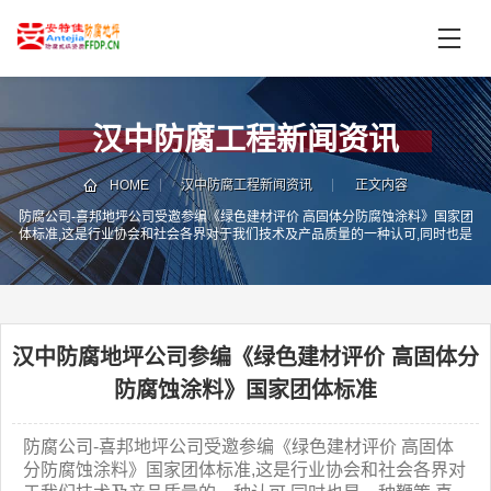
首
页
产
品
汉中防腐工程新闻资讯
中
技
心
术
HOME
汉中防腐工程新闻资讯
正文内容
支
防腐公司-喜邦地坪公司受邀参编《绿色建材评价 高固体分防腐蚀涂料》国家团
服
体标准,这是行业协会和社会各界对于我们技术及产品质量的一种认可,同时也是
持
务
一种鞭策,喜邦防腐事业部要不断创新,开发出更多更好的符合市场需求的防腐产
品.
案
新
例
闻
资
汉中防腐地坪公司参编《绿色建材评价 高固体分
服
讯
务
防腐蚀涂料》国家团体标准
区
域
防腐公司-喜邦地坪公司受邀参编《绿色建材评价 高固体
联
电
分防腐蚀涂料》国家团体标准,这是行业协会和社会各界对
系
话